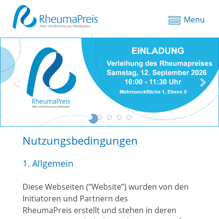
Menu
P
N
r
e
e
x
v
t
i
o
u
s
Nutzungsbedingungen
1. Allgemein
Diese Webseiten (”Website”) wurden von den
Initiatoren und Partnern des
RheumaPreis erstellt und stehen in deren