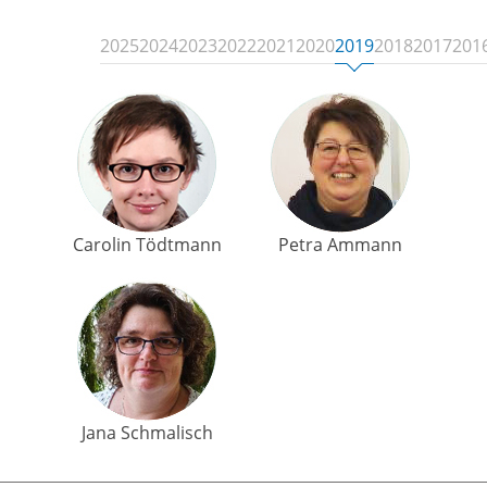
2025
2024
2023
2022
2021
2020
2019
2018
2017
201
Carolin Tödtmann
Petra Ammann
Jana Schmalisch