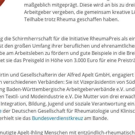
maßgeblich mitgeprägt. Diese wird an bis zu dr
Arbeitgeber vergeben, die gemeinsam kreative L
Teilhabe trotz Rheuma geschaffen haben.
ing die Schirmherrschaft für die Initiative RheumaPreis als e
st den großen Umfang ihrer beruflichen und ehrenamtlichen
abe am Arbeitsleben zu fördern und gute Beispiele in die Bre
tet sie das Preisgeld in Höhe von 3.000 Euro für eine Preis
irtin und Gesellschafterin der Alfred Apelt GmbH, engagiert
 verschiedenen Verbänden: Sie ist Vizepräsidentin von Südwe
ng Baden-Württembergische Arbeitgeberverbände e.V. und 
Textil- und Modeindustrie e.V. Die Mutter von drei erwach
 Integration, Bildung, Jugend und soziale Verantwortung ein
le
der Deutschen Gesellschaft für Rheumatologie und Klinis
erhielt sie das
Bundesverdienstkreuz
am Bande.
ermutigte Apelt-Ihling Menschen mit entzündlich-rheumatis