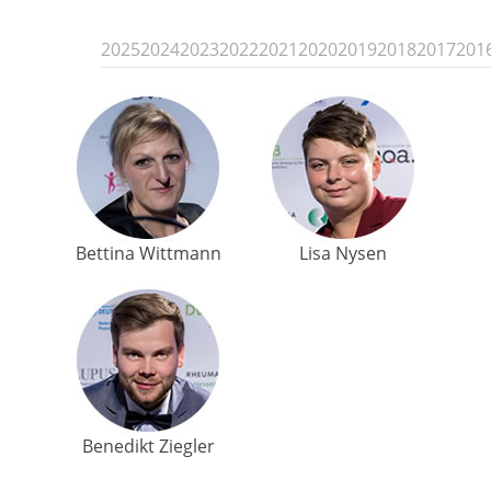
2025
2024
2023
2022
2021
2020
2019
2018
2017
201
Bettina Wittmann
Lisa Nysen
Benedikt Ziegler